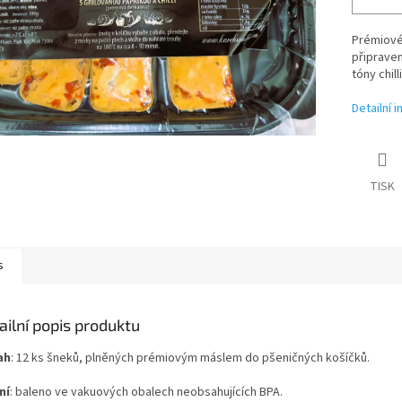
Prémiové 
připraven
tóny chill
Detailní 
TISK
s
ailní popis produktu
ah
:
12 ks šneků, plněných prémiovým máslem do pšeničných košíčků.
ní
: baleno ve vakuových obalech neobsahujících BPA.