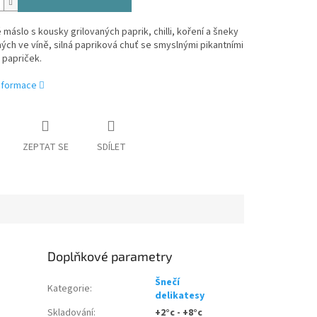
máslo s kousky grilovaných paprik, chilli, koření a šneky
ých ve víně, silná papriková chuť se smyslnými pikantními
i papriček.
informace
ZEPTAT SE
SDÍLET
Doplňkové parametry
Šnečí
Kategorie
:
delikatesy
Skladování
:
+2°c - +8°c