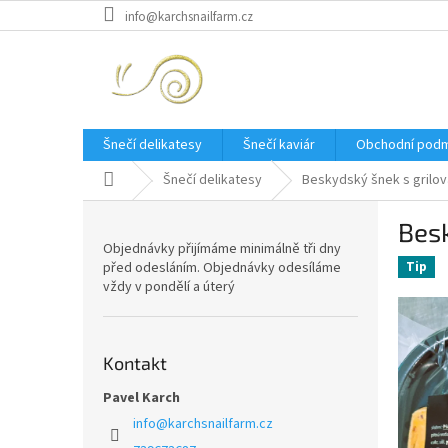
Přejít
info@karchsnailfarm.cz
na
obsah
Šnečí delikatesy
Šnečí kaviár
Obchodní podm
Domů
Šnečí delikatesy
Beskydský šnek s grilova
P
Besk
o
Objednávky přijímáme minimálně tři dny
s
před odesláním. Objednávky odesíláme
Tip
t
vždy v pondělí a úterý
r
a
n
Kontakt
n
í
Pavel Karch
p
info
@
karchsnailfarm.cz
a