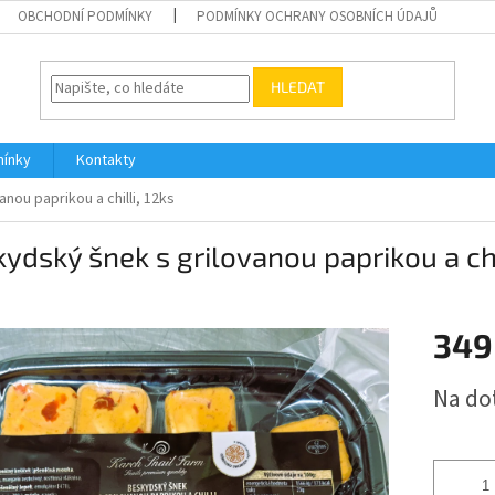
OBCHODNÍ PODMÍNKY
PODMÍNKY OCHRANY OSOBNÍCH ÚDAJŮ
HLEDAT
ínky
Kontakty
nou paprikou a chilli, 12ks
ydský šnek s grilovanou paprikou a chi
349
Měrná
Na do
cena: