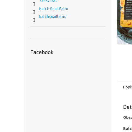
n
739673687
e
Karch Snail Farm
l
karchsnailfarm/
Facebook
Popi
Det
Obs
Bale